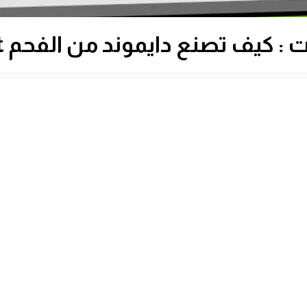
 تصنع دايموند من الفحم Minecraft !! 😍🔥