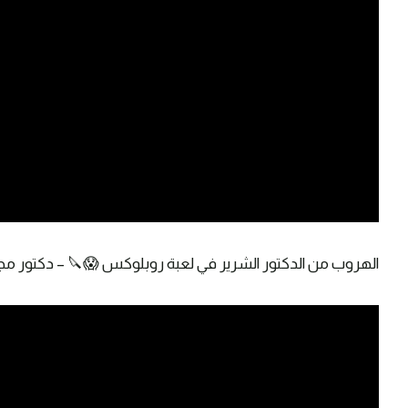
الهروب من الدكتور الشرير في لعبة روبلوكس 😱🔪 – دكتور مجنووون