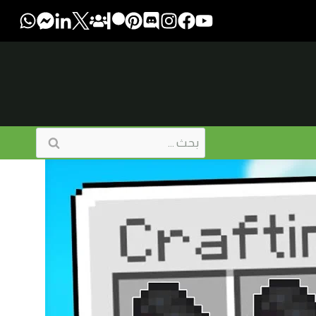
البحث
عن: