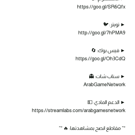
https://goo.gl/SR6Qfx
► تويتر: 🐦
http://goo.gl/7hPMA9
► فيس بوك: 🔄
https://goo.gl/Oh3CdQ
► سناب شات: 👻
ArabGameNetwork
► الدعم المادي: 💵
https://streamlabs.com/arabgamesnetwork
“” مقاطع انصح بمشاهدتها: 🔥 “”