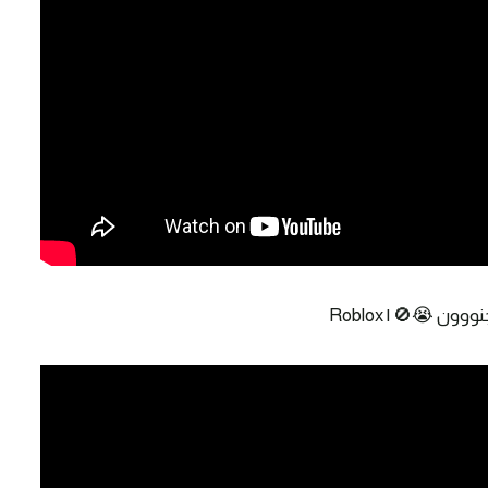
 😭🚫 | Roblox