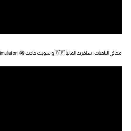
محاكي الباصات | سافرت المانيا 🇩🇪 و سويت حادث 😱 | Fernbus Simulator