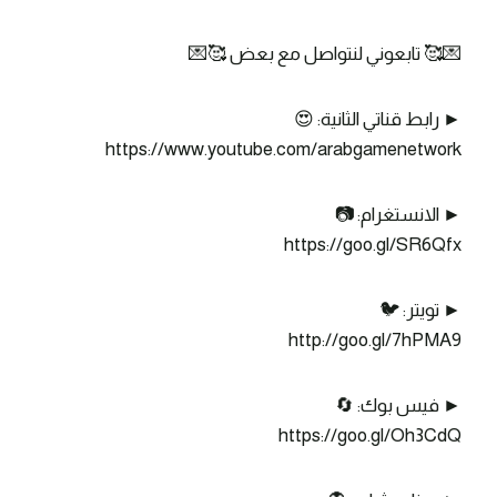
💌🥰 تابعوني لنتواصل مع بعض 🥰💌
► رابط قناتي الثانية: 😍
https://www.youtube.com/arabgamenetwork
► الانستغرام: 📷
https://goo.gl/SR6Qfx
► تويتر: 🐦
http://goo.gl/7hPMA9
► فيس بوك: 🔄
https://goo.gl/Oh3CdQ