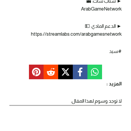
► سناب شات: 👻
ArabGameNetwork
► الدعم المادي: 💵
https://streamlabs.com/arabgamesnetwork
#سيد
المزيد :
لا توجد وسوم لهذا المقال.