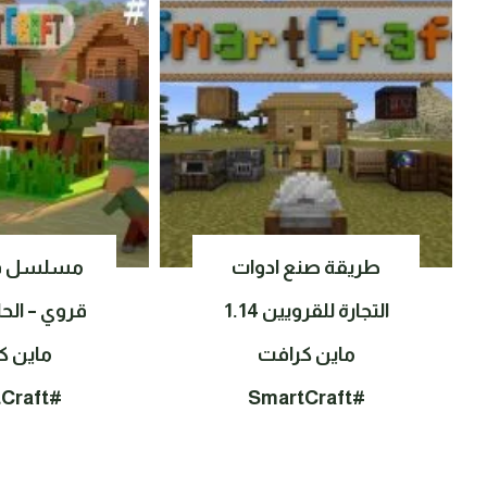
طريقة صنع ادوات
مسلسل قص
التجارة للقرويين 1.14
قروي – الحل
ماين كرافت
ماين ك
#SmartCraft
#SmartCraft