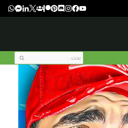
البحث
عن: