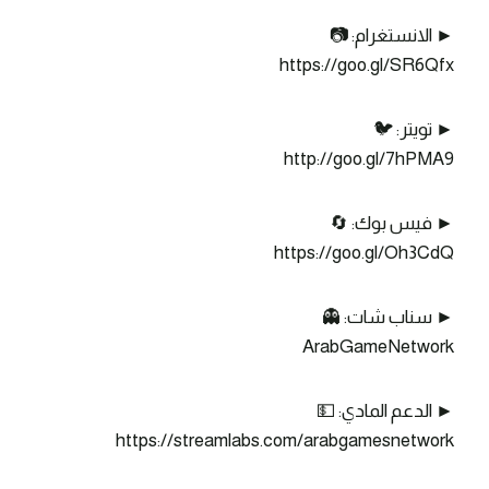
► الانستغرام: 📷
https://goo.gl/SR6Qfx
► تويتر: 🐦
http://goo.gl/7hPMA9
► فيس بوك: 🔄
https://goo.gl/Oh3CdQ
► سناب شات: 👻
ArabGameNetwork
► الدعم المادي: 💵
https://streamlabs.com/arabgamesnetwork