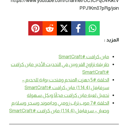
https://www.youtube.com/channel/UC3CFqU4KlktV
PPJ1Km87pRg/join
المزيد :
ماين كرافت #SmartCraft
طريقة تزاوج القرويين في التحديث الأخير ماين كرافت
#SmartCraft
الحلقة #5 جهزت المنجم وفتحت بوابة للجحيم –
سرفايفل (1.14.4) ماين كرافت #SmartCraft
تحميل لعبة ماين كرافت مجانًا وبكل سهولة
الحلقة #7 موب تراب زومبي ودايموند وسحر وسلايم
وصبار – سرفايفل (1.14.4) ماين كرافت #SmartCraft