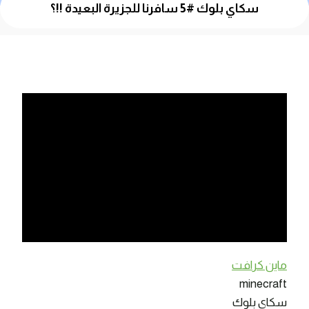
سكاي بلوك #5 سافرنا للجزيرة البعيدة !!؟
ماين كرافت
minecraft
سكاي بلوك