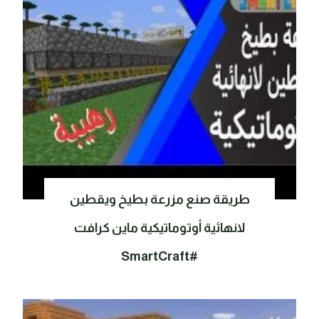
طريقة صنع مزرعة بطيخ ويقطين
لانهائية أوتوماتيكية ماين كرافت
#SmartCraft