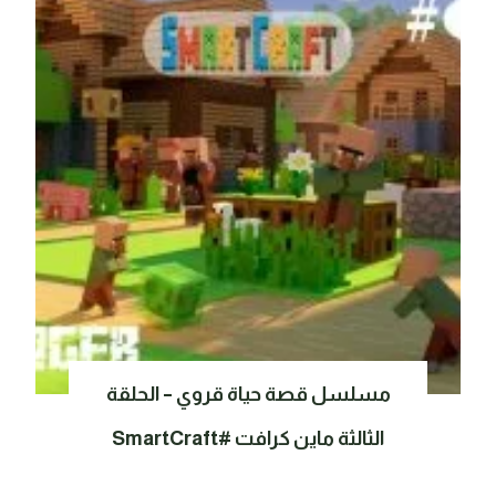
مسلسل قصة حياة قروي – الحلقة
الثالثة ماين كرافت #SmartCraft