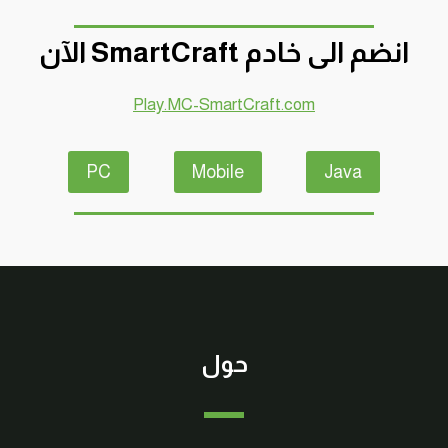
انضم الى خادم SmartCraft الآن
Play.MC-SmartCraft.com
PC
Mobile
Java
حول