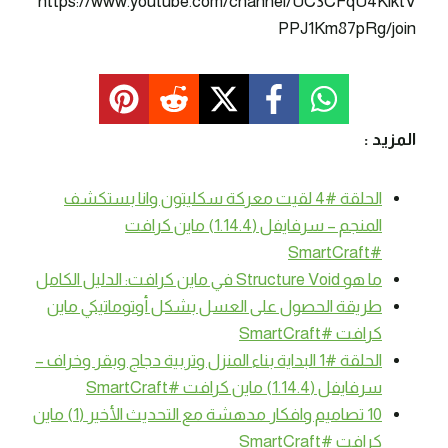
https://www.youtube.com/channel/UC3CFqU4KlktV
PPJ1Km87pRg/join
المزيد :
الحلقة #4 لقيت معركة سكليتون وانا بستكشف
المنجم – سرفايفل (1.14.4) ماين كرافت
#SmartCraft
ما هو Structure Void في ماين كرافت: الدليل الكامل
طريقة الحصول على العسل بشكل أوتوماتيكي ماين
كرافت #SmartCraft
الحلقة #1 البداية بناء المنزل وتربية دجاج وبقر وخراف –
سرفايفل (1.14.4) ماين كرافت #SmartCraft
10 تصاميم وافكار مدهشة مع التحديث الأخير (1) ماين
كرافت #SmartCraft