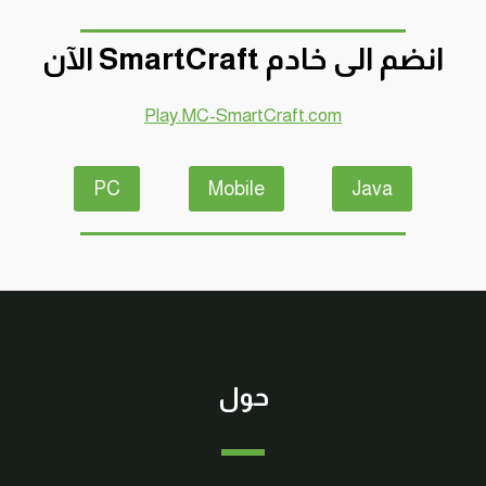
انضم الى خادم SmartCraft الآن
Play.MC-SmartCraft.com
PC
Mobile
Java
حول