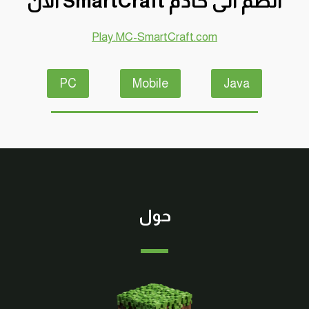
انضم الى خادم SmartCraft الآن
Play.MC-SmartCraft.com
PC
Mobile
Java
حول