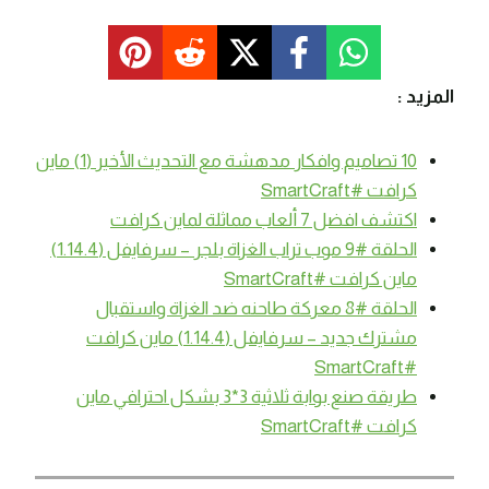
المزيد :
10 تصاميم وافكار مدهشة مع التحديث الأخير (1) ماين
كرافت #SmartCraft
اكتشف افضل 7 ألعاب مماثلة لماين كرافت
الحلقة #9 موب تراب الغزاة بلجر – سرفايفل (1.14.4)
ماين كرافت #SmartCraft
الحلقة #8 معركة طاحنه ضد الغزاة واستقبال
مشترك جديد – سرفايفل (1.14.4) ماين كرافت
#SmartCraft
طريقة صنع بوابة ثلاثية 3*3 بشكل احترافي ماين
كرافت #SmartCraft