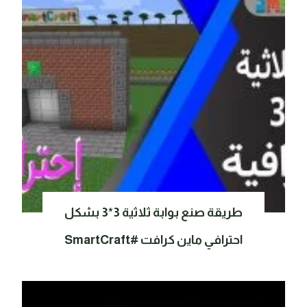
طريقة صنع بوابة ثلاثية 3*3 بشكل
احترافي ماين كرافت #SmartCraft