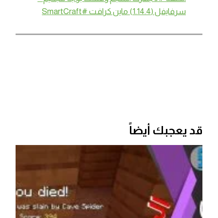
سرفايفل (1.14.4) ماين كرافت #SmartCraft
قد يعجبك أيضاً