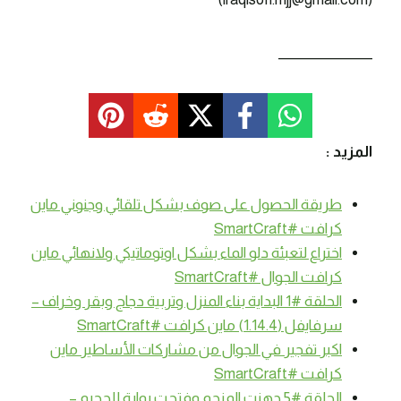
_______________
المزيد :
طريقة الحصول على صوف بشكل تلقائي وجنوني ماين
كرافت #SmartCraft
اختراع لتعبئة دلو الماء بشكل اوتوماتيكي ولانهائي ماين
كرافت الجوال #SmartCraft
الحلقة #1 البداية بناء المنزل وتربية دجاج وبقر وخراف –
سرفايفل (1.14.4) ماين كرافت #SmartCraft
اكبر تفجير في الجوال من مشاركات الأساطير ماين
كرافت #SmartCraft
الحلقة #5 جهزت المنجم وفتحت بوابة للجحيم –