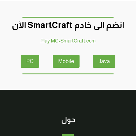
انضم الى خادم SmartCraft الآن
Play.MC-SmartCraft.com
PC
Mobile
Java
حول