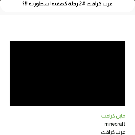
عرب كرافت #2 رحلة كهفية اسطورية !!؟
ماين كرافت
minecraft
عرب كرافت