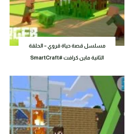
مسلسل قصة حياة قروي – الحلقة
الثانية ماين كرافت #SmartCraft