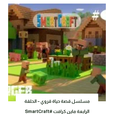
مسلسل قصة حياة قروي – الحلقة
الرابعة ماين كرافت #SmartCraft