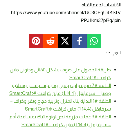
الانتساب لدعم القناه
https://www.youtube.com/channel/UC3CFqU4KlktV
PPJ1Km87pRg/join
المزيد :
طريقة الحصول على صوف بشكل تلقائي وجنوني ماين
كرافت #SmartCraft
الحلقة #7 موب تراب زومبي ودايموند وسحر وسلايم
وصبار – سرفايفل (1.14.4) ماين كرافت #SmartCraft
الحلقة #1 البداية بناء المنزل وتربية دجاج وبقر وخراف –
سرفايفل (1.14.4) ماين كرافت #SmartCraft
الحلقة #3 عملت مزرعة نص اوتوماتيك بمساعدة أدم
– سرفايفل (1.14.4) ماين كرافت #SmartCraft