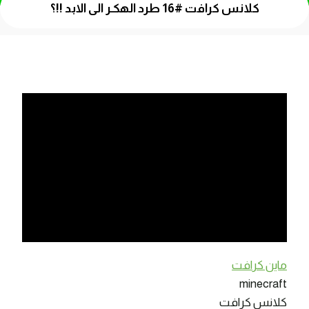
كلانس كرافت #16 طرد الهكـر الى الابد !!؟
ماين كرافت
minecraft
كلانس كرافت