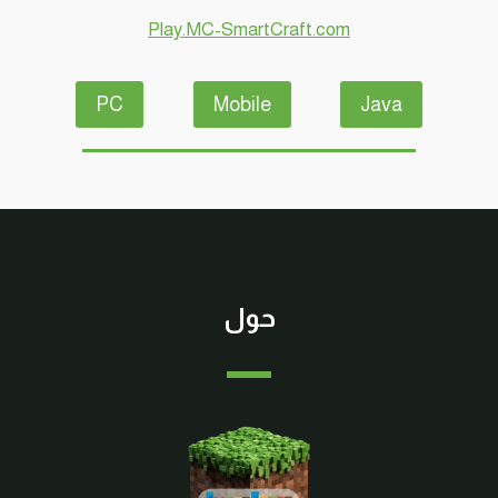
Play.MC-SmartCraft.com
PC
Mobile
Java
حول