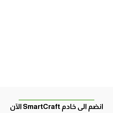
انضم الى خادم SmartCraft الآن