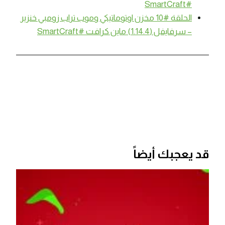
#SmartCraft
الحلقة #10 مخزن اوتوماتيكي وموب تراب زومبي خنزير
– سرفايفل (1.14.4) ماين كرافت #SmartCraft
قد يعجبك أيضاً