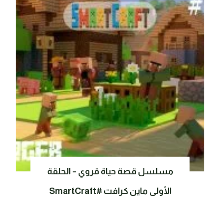
مسلسل قصة حياة قروي – الحلقة
الأولى ماين كرافت #SmartCraft