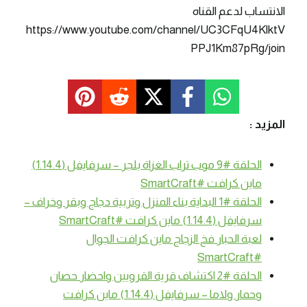
الانتساب لدعم القناه
https://www.youtube.com/channel/UC3CFqU4KlktV
PPJ1Km87pRg/join
المزيد :
الحلقة #9 موب تراب الغزاة بلجر – سرفايفل (1.14.4)
ماين كرافت #SmartCraft
الحلقة #1 البداية بناء المنزل وتربية دجاج وبقر وخراف –
سرفايفل (1.14.4) ماين كرافت #SmartCraft
لعبة الحبار فخ الزجاج ماين كرافت الجوال
#SmartCraft
الحلقة #2 اكتشاف قرية القرويين واحضار حصان
وحمار ولاما – سرفايفل (1.14.4) ماين كرافت