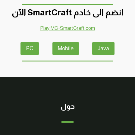
انضم الى خادم SmartCraft الآن
Play.MC-SmartCraft.com
PC
Mobile
Java
حول