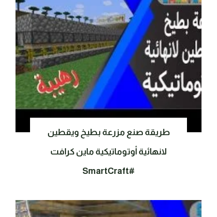
طريقة صنع مزرعة بطيخ ويقطين
لانهائية أوتوماتيكية ماين كرافت
#SmartCraft