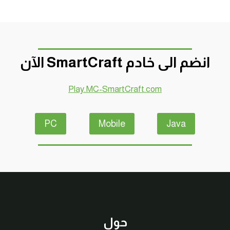
انضم الى خادم SmartCraft الآن
Play.MC-SmartCraft.com
PC
Mobile
Java
حول