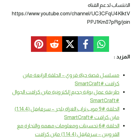
الانتساب لدعم القناه
https://www.youtube.com/channel/UC3CFqU4KlktV
PPJ1Km87pRg/join
المزيد :
مسلسل قصة حياة قروي – الحلقة الرابعة ماين
كرافت #SmartCraft
طريقة عمل بوابة جحيم إلكترونية ماين كرافت الجوال
#SmartCraft
الحلقة #9 موب تراب الغزاة بلجر – سرفايفل (1.14.4)
ماين كرافت #SmartCraft
الحلقة #6 تحسينات ومعلومات مهمه والتجارة مع
القرويين – سرفايفل (1.14.4) ماين كرافت