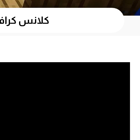
كلانس كرافت #3 فيديو المحكمة ( القاضي 