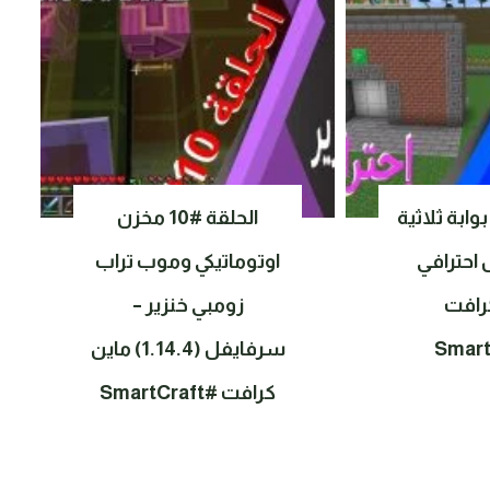
ابة ثلاثية
الحلقة #10 مخزن
ل احترافي
اوتوماتيكي وموب تراب
رافت
زومبي خنزير –
سرفايفل (1.14.4) ماين
كرافت #SmartCraft