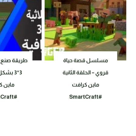
مسلسل قصة حياة
طريقة صنع بو
قروي – الحلقة الثانية
3*3 بشك
ماين كرافت
ماين ك
#SmartCraft
#SmartCraft