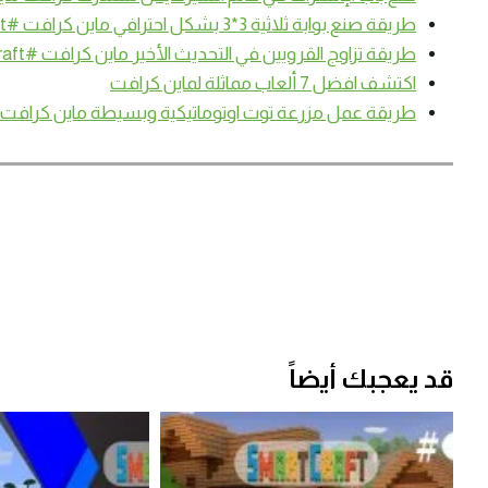
طريقة صنع بوابة ثلاثية 3*3 بشكل احترافي ماين كرافت #SmartCraft
طريقة تزاوج القرويين في التحديث الأخير ماين كرافت #SmartCraft
اكتشف افضل 7 ألعاب مماثلة لماين كرافت
طريقة عمل مزرعة توت اوتوماتيكية وبسيطة ماين كرافت #artCraft
قد يعجبك أيضاً