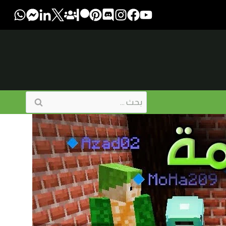
البحث
عن: