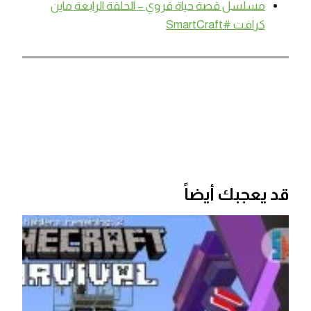
مسلسل قصة حياة قروي – الحلقة الرابعة ماين
كرافت #SmartCraft
قد يعجبك أيضاً