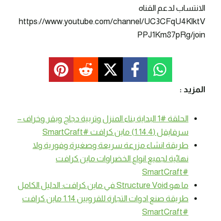
الانتساب لدعم القناه
https://www.youtube.com/channel/UC3CFqU4KlktV
PPJ1Km87pRg/join
المزيد :
الحلقة #1 البداية بناء المنزل وتربية دجاج وبقر وخراف –
سرفايفل (1.14.4) ماين كرافت #SmartCraft
طريقة انشاء مزرعة سريعة وصغيرة وفورية ولا
نهائية لجميع انواع الخضراوات ماين كرافت
#SmartCraft
ما هو Structure Void في ماين كرافت: الدليل الكامل
طريقة صنع ادوات التجارة للقرويين 1.14 ماين كرافت
#SmartCraft