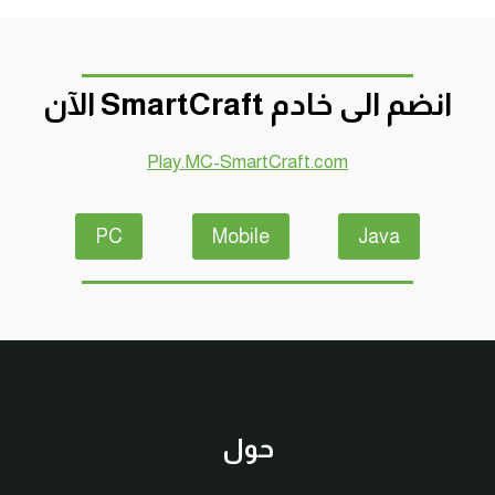
انضم الى خادم SmartCraft الآن
Play.MC-SmartCraft.com
PC
Mobile
Java
حول