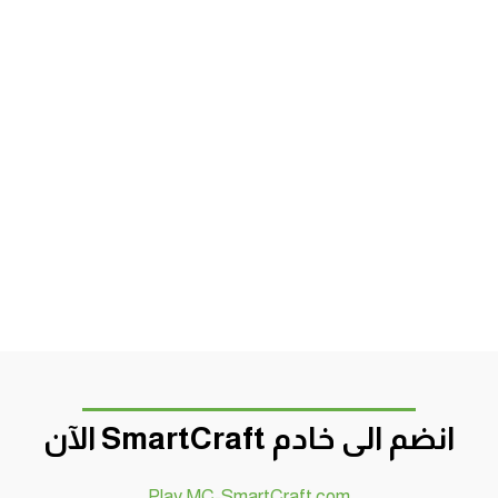
انضم الى خادم SmartCraft الآن
Play.MC-SmartCraft.com