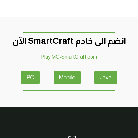
انضم الى خادم SmartCraft الآن
Play.MC-SmartCraft.com
PC
Mobile
Java
حول