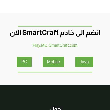
انضم الى خادم SmartCraft الآن
Play.MC-SmartCraft.com
PC
Mobile
Java
حول