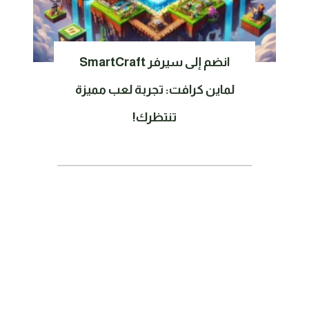
انضم إلى سيرفر SmartCraft
لماين كرافت: تجربة لعب مميزة
تنتظرك!