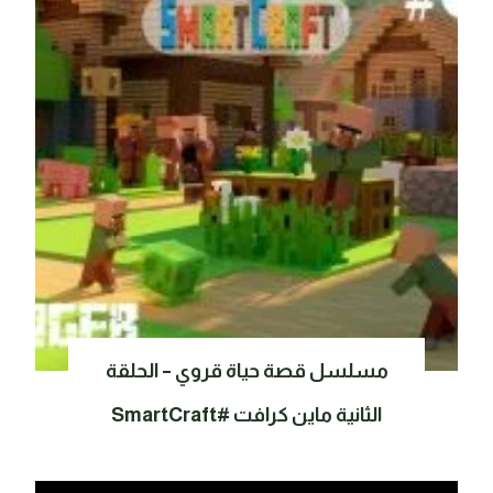
مسلسل قصة حياة قروي – الحلقة
الثانية ماين كرافت #SmartCraft