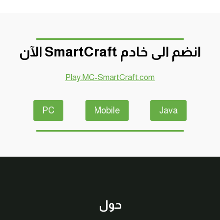
انضم الى خادم SmartCraft الآن
Play.MC-SmartCraft.com
PC
Mobile
Java
حول