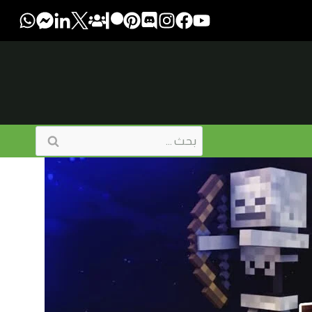
البحث
عن: