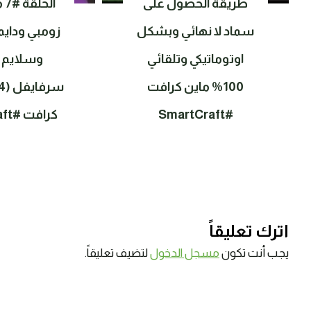
طريقة الحصول على
ال
سماد لا نهائي وبشكل
زومبي وداي
اوتوماتيكي وتلقائي
وسلايم و
100% ماين كرافت
#SmartCraft
كرافت #SmartCraft
اترك تعليقاً
يجب أنت تكون
مسجل الدخول
لتضيف تعليقاً.