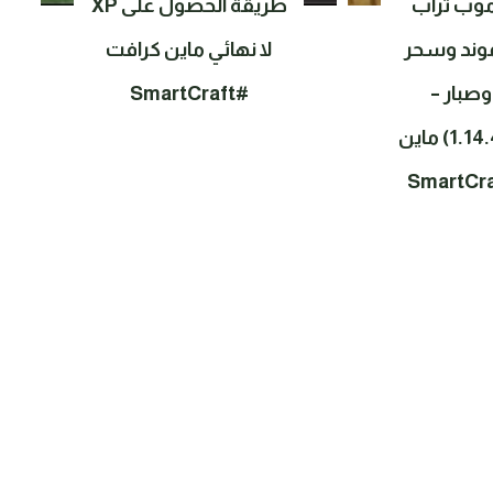
حلقة #7 موب تراب
طريقة الحصول على XP
موند وسحر
لا نهائي ماين كرافت
صبار –
#SmartCraft
سرفايفل (1.14.4) ماين