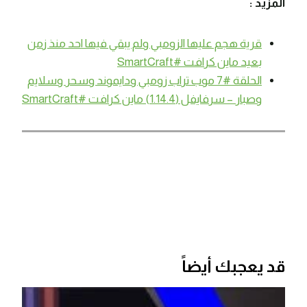
المزيد :
قرية هجم عليها الزومبي ولم يبقي فيها احد منذ زمن
بعيد ماين كرافت #SmartCraft
الحلقة #7 موب تراب زومبي ودايموند وسحر وسلايم
وصبار – سرفايفل (1.14.4) ماين كرافت #SmartCraft
قد يعجبك أيضاً