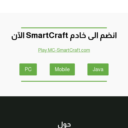
انضم الى خادم SmartCraft الآن
Play.MC-SmartCraft.com
PC
Mobile
Java
حول