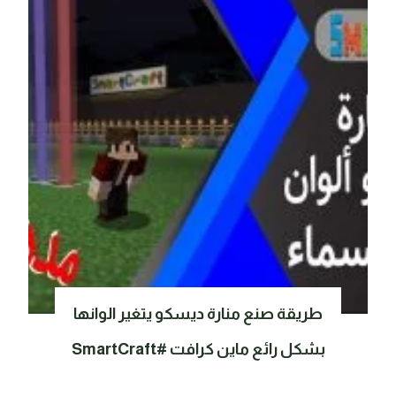
طريقة صنع منارة ديسكو يتغير الوانها
بشكل رائع ماين كرافت #SmartCraft