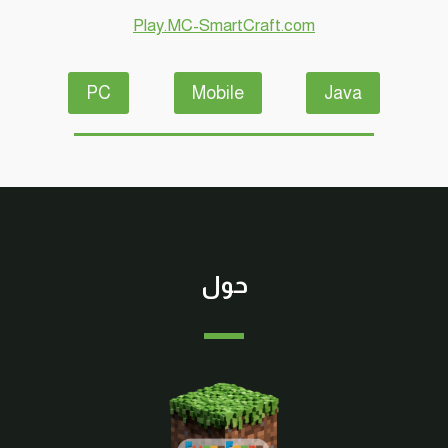
Play.MC-SmartCraft.com
PC
Mobile
Java
حول