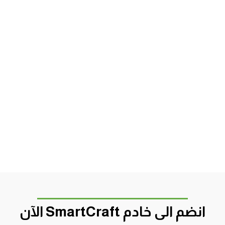
انضم الى خادم SmartCraft الآن