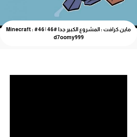
ماين كرافت : المشروع الكبير جدا #46 | 46# Minecraft :
d7oomy999