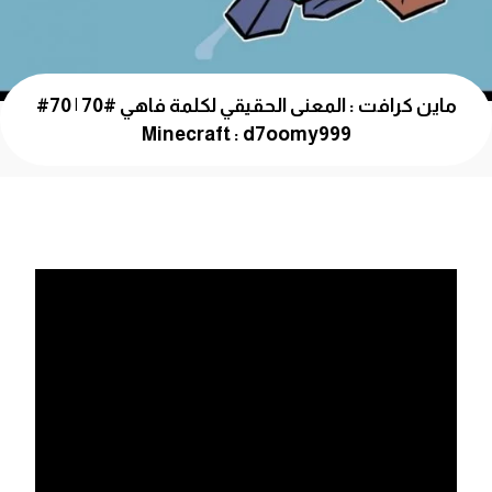
ماين كرافت : المعنى الحقيقي لكلمة فاهي #70 | 70#
Minecraft : d7oomy999