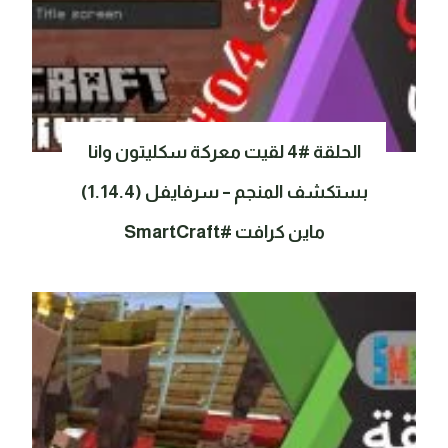
الحلقة #4 لقيت معركة سكليتون وانا
بستكشف المنجم – سرفايفل (1.14.4)
ماين كرافت #SmartCraft