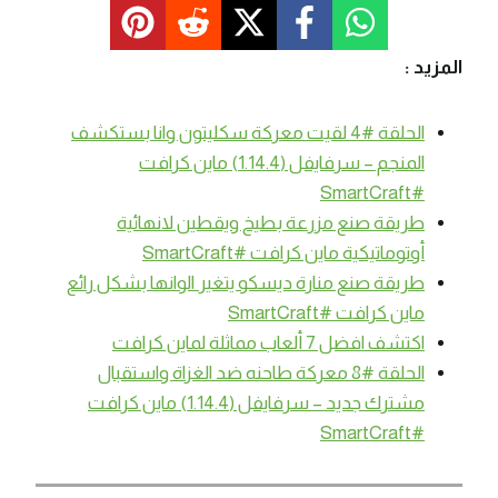
المزيد :
الحلقة #4 لقيت معركة سكليتون وانا بستكشف
المنجم – سرفايفل (1.14.4) ماين كرافت
#SmartCraft
طريقة صنع مزرعة بطيخ ويقطين لانهائية
أوتوماتيكية ماين كرافت #SmartCraft
طريقة صنع منارة ديسكو يتغير الوانها بشكل رائع
ماين كرافت #SmartCraft
اكتشف افضل 7 ألعاب مماثلة لماين كرافت
الحلقة #8 معركة طاحنه ضد الغزاة واستقبال
مشترك جديد – سرفايفل (1.14.4) ماين كرافت
#SmartCraft