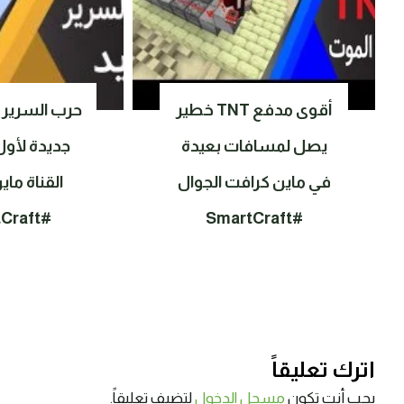
أقوى مدفع TNT خطير
حرب السرير 
يصل لمسافات بعيدة
جديدة لأول
في ماين كرافت الجوال
القناة ما
#SmartCraft
#SmartCraft
اترك تعليقاً
يجب أنت تكون
مسجل الدخول
لتضيف تعليقاً.