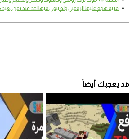
قرية هجم عليها الزومبي ولم يبقي فيها احد منذ زمن بعيد ماين كرا
قد يعجبك أيضاً