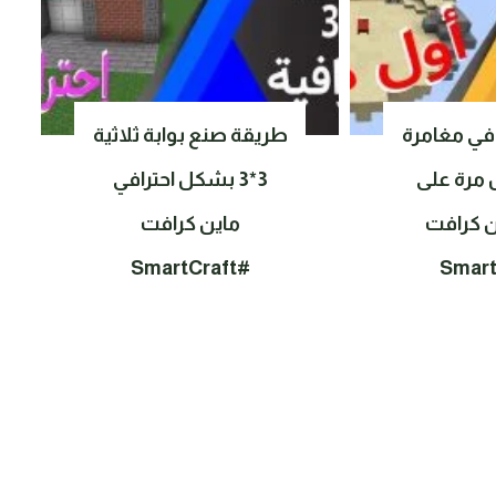
في مغامرة
طريقة صنع بوابة ثلاثية
 مرة على
3*3 بشكل احترافي
ين كرافت
ماين كرافت
#SmartCraft