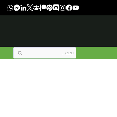
البحث
عن: