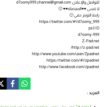
للتواصل والإعلان: d7oomy999.channel@gmail.com
لا تنسى ♥♥المفضلة♥♥ 🙂
رابط التويتر حقي 🙂
https://twitter.com/#!/d7oomy_999
ps3 ID
d7oomy-999
Z-Pad.net
http://z-pad.net/
http://www.youtube.com/user/Zpadnet
https://twitter.com/#!/zpadnet
http://www.facebook.com/zpadnet
المزيد :
الحلقة #7 موب تراب زومبي ودايموند وسحر وسلايم وصبار – سرفايفل (1.14.4) ماين كرافت #SmartCraft