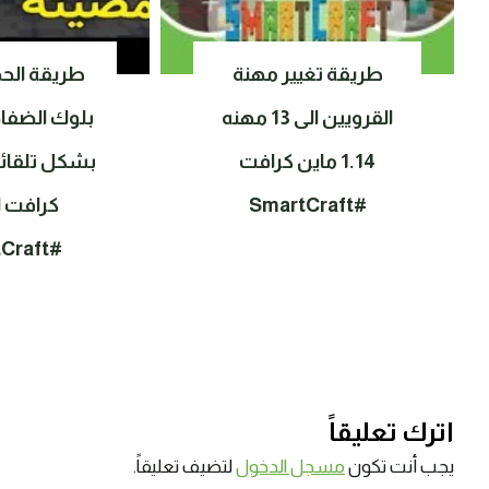
طريقة تغيير مهنة
طريقة الح
القرويين الى 13 مهنه
بلوك الضفا
1.14 ماين كرافت
بشكل تلقائ
#SmartCraft
كرافت ا
#SmartCraft
اترك تعليقاً
يجب أنت تكون
مسجل الدخول
لتضيف تعليقاً.