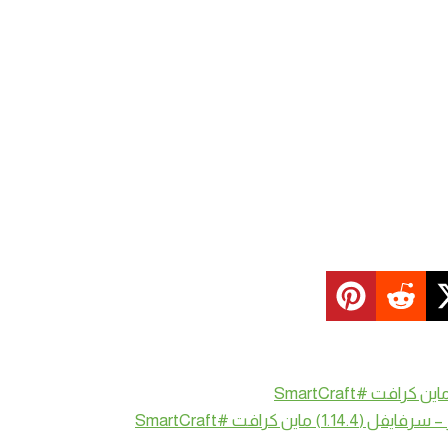
فت #SmartCraft