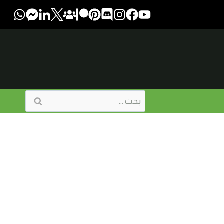
البحث
عن: