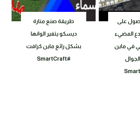
صول على
طريقة صنع منارة
دع المضيء
ديسكو يتغير الوانها
ي في ماين
بشكل رائع ماين كرافت
لجوال
#SmartCraft