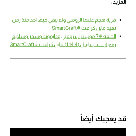
المزيد :
قرية هجم عليها الزومبي ولم يبقي فيها احد منذ زمن
بعيد ماين كرافت #SmartCraft
الحلقة #7 موب تراب زومبي ودايموند وسحر وسلايم
وصبار – سرفايفل (1.14.4) ماين كرافت #SmartCraft
قد يعجبك أيضاً