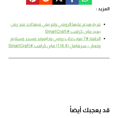
المزيد :
قرية هجم عليها الزومبي ولم يبقي فيها احد منذ زمن
بعيد ماين كرافت #SmartCraft
الحلقة #7 موب تراب زومبي ودايموند وسحر وسلايم
وصبار – سرفايفل (1.14.4) ماين كرافت #SmartCraft
قد يعجبك أيضاً