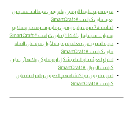
قرية هجم عليها الزومبي ولم يبقي فيها احد منذ زمن
بعيد ماين كرافت #SmartCraft
الحلقة #7 موب تراب زومبي ودايموند وسحر وسلايم
وصبار – سرفايفل (1.14.4) ماين كرافت #SmartCraft
حرب السرير في مغامرة جديدة لأول مرة على القناة
ماين كرافت #SmartCraft
اختراع لتعبئة دلو الماء بشكل اوتوماتيكي ولانهائي ماين
كرافت الجوال #SmartCraft
اغرب قريتين تم اكتشافهم للصينين والفراعنة ماين
كرافت #SmartCraft