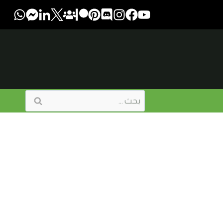
البحث
عن: