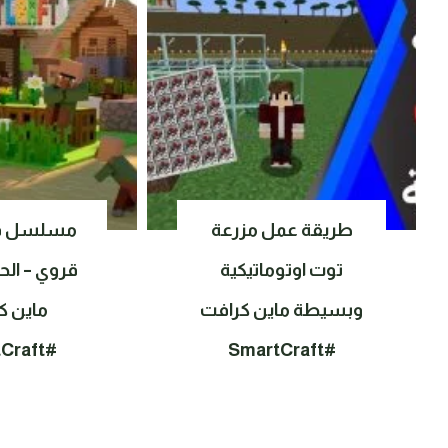
طريقة عمل مزرعة
مسلسل قص
توت اوتوماتيكية
قروي – الحل
وبسيطة ماين كرافت
ماين ك
#SmartCraft
#SmartCraft