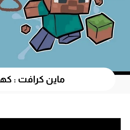
ماين كرافت : كهف ماله نهاية !! 