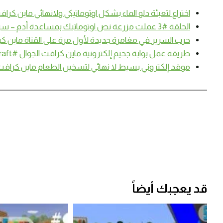
اختراع لتعبئة دلو الماء بشكل اوتوماتيكي ولانهائي ماين كرافت الجوال
الحلقة #3 عملت مزرعة نص اوتوماتيك بمساعدة أدم – سرفايفل (1.14.4) ماين كرافت #SmartCraft
حرب السرير في مغامرة جديدة لأول مرة على القناة ماين كرافت #aft
طريقة عمل بوابة جحيم إلكترونية ماين كرافت الجوال #SmartCraft
موقد إلكتروني بسيط لا نهائي لتسخين الطعام ماين كرافت الجوال #
قد يعجبك أيضاً