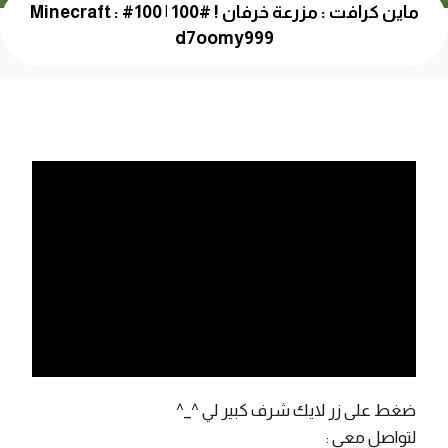
ماين كرافت : مزرعة خرفان ! #100 | 100# Minecraft :
d7oomy999
ضغط على زر لايك شرف كبير لي ^_^
لتواصل معي :