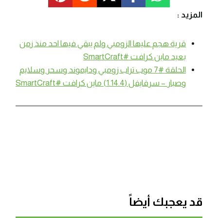
المزيد :
قرية هجم عليها الزومبي ولم يبقي فيها احد منذ زمن
بعيد ماين كرافت #SmartCraft
الحلقة #7 موب تراب زومبي ودايموند وسحر وسلايم
وصبار – سرفايفل (1.14.4) ماين كرافت #SmartCraft
قد يعجبك أيضاً