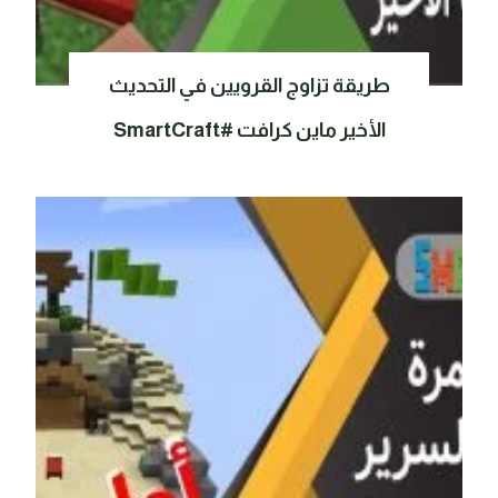
طريقة تزاوج القرويين في التحديث
الأخير ماين كرافت #SmartCraft