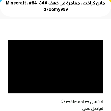
ماين كرافت : مغامرة في كهف #84 | 84# Minecraft :
d7oomy999
لا تنسى ♥♥المفضلة♥♥ 🙂
لتواصل معي :