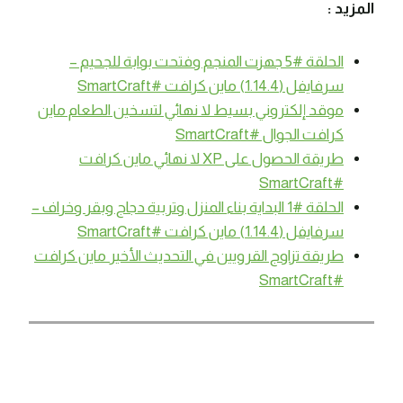
المزيد :
الحلقة #5 جهزت المنجم وفتحت بوابة للجحيم –
سرفايفل (1.14.4) ماين كرافت #SmartCraft
موقد إلكتروني بسيط لا نهائي لتسخين الطعام ماين
كرافت الجوال #SmartCraft
طريقة الحصول على XP لا نهائي ماين كرافت
#SmartCraft
الحلقة #1 البداية بناء المنزل وتربية دجاج وبقر وخراف –
سرفايفل (1.14.4) ماين كرافت #SmartCraft
طريقة تزاوج القرويين في التحديث الأخير ماين كرافت
#SmartCraft