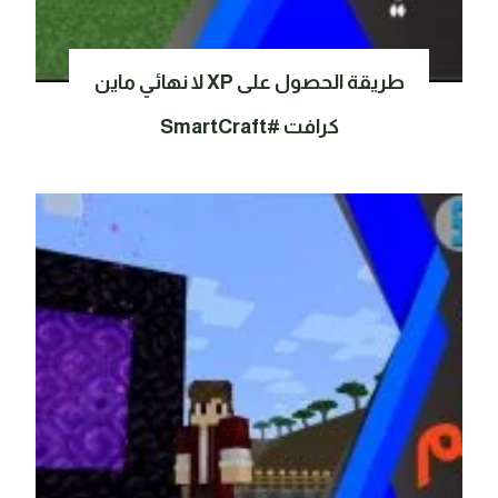
طريقة الحصول على XP لا نهائي ماين
كرافت #SmartCraft