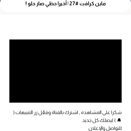
ماين كرافت #27 | أخيرا حظي صار حلو !
شكرا على المشاهده , اشترك بالقناة وفعّل زر التنبيهات (
🔔 ) ليصلك كل جديد.
للتواصل والإعلان: