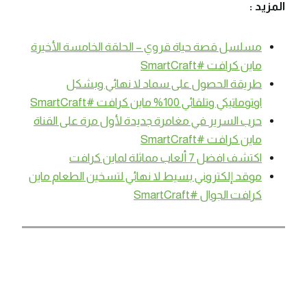
المزيد :
مسلسل قصة حياة قروي – الحلقة الخامسة الأخيرة
ماين كرافت #SmartCraft
طريقة الحصول على سماد لا نهائي وبشكل
اوتوماتيكي وتلقائي 100% ماين كرافت #SmartCraft
حرب السرير في مغامرة جديدة لأول مرة على القناة
ماين كرافت #SmartCraft
اكتشف افضل 7 ألعاب مماثلة لماين كرافت
موقد إلكتروني بسيط لا نهائي لتسخين الطعام ماين
كرافت الجوال #SmartCraft