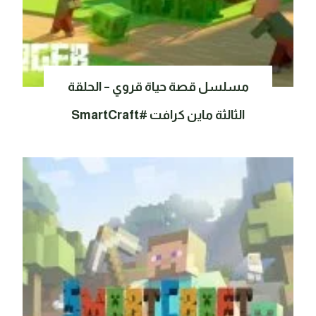
مسلسل قصة حياة قروي – الحلقة
الثالثة ماين كرافت #SmartCraft