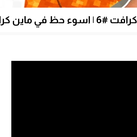
 اسوء حظ في ماين كرافت !