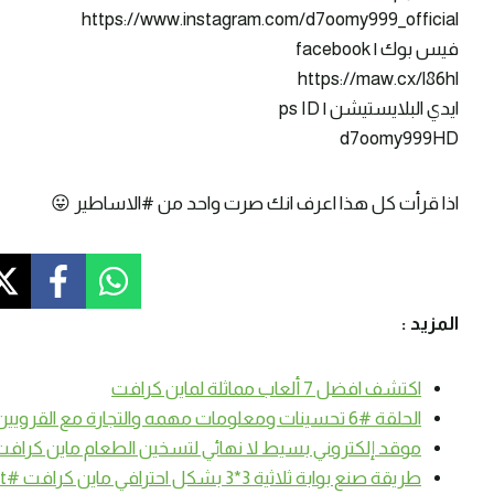
https://www.instagram.com/d7oomy999_official
فيس بوك | facebook
https://maw.cx/l86hl
ايدي البلايستيشن | ps ID
d7oomy999HD
اذا قرأت كل هذا اعرف انك صرت واحد من #الاساطير 😛
المزيد :
اكتشف افضل 7 ألعاب مماثلة لماين كرافت
الحلقة #6 تحسينات ومعلومات مهمه والتجارة مع القرويين – سرفايفل (1.14.4) ماين كرافت #SmartCraft
موقد إلكتروني بسيط لا نهائي لتسخين الطعام ماين كرافت الجوال #
طريقة صنع بوابة ثلاثية 3*3 بشكل احترافي ماين كرافت #SmartCraft