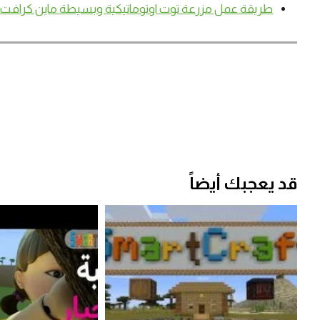
طريقة عمل مزرعة توت اوتوماتيكية وبسيطة ماين كرافت #artCraft
قد يعجبك أيضاً