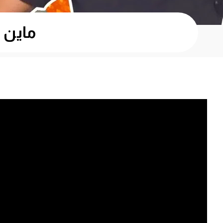
ماين كرافت #6 |