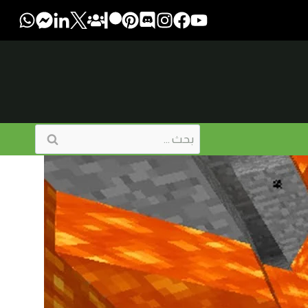
البحث
عن: