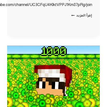
tube.com/channel/UC3CFqU4KlktVPPJ1Km87pRg/join
كلانس
إقرأ المزيد
كرافت
#14
مقلب
الكيكة
المتفـجرة
(
انتقـام
من
الكلان
الاصفر
)
😈