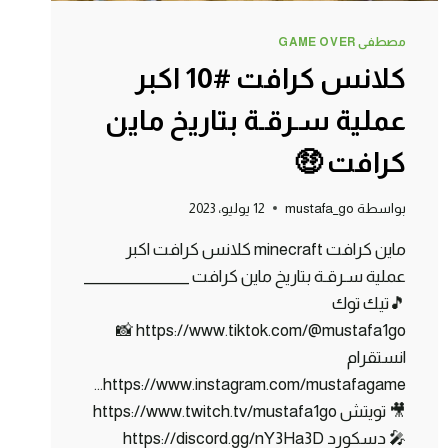
مصطفى GAME OVER
كلانس كرافت #10 اكبر
عملية سـرقـة بتاريخ ماين
كرافت 🤑
بواسطة
mustafa_go
12 يوليو، 2023
ماين كرافت minecraft كلانس كرافت اكبر
عملية سـرقـة بتاريخ ماين كرافت _______________
🎵تيك توك
https://www.tiktok.com/@mustafa1go 📸
انستقرام
https://www.instagram.com/mustafagame…
🎥 تويتش https://www.twitch.tv/mustafa1go
🎤 دسكورد https://discord.gg/nY3Ha3D