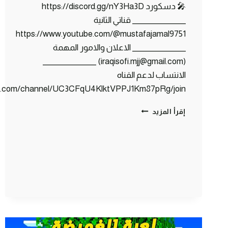
🎤 دسكورد https://discord.gg/nY3Ha3D
_______________ قناتي الثانية
https://www.youtube.com/@mustafajamal9751
_______________ الاعلان والامور المهمة
(iraqisofi.mjj@gmail.com) _______________
الانتساب لدعم القناه
be.com/channel/UC3CFqU4KlktVPPJ1Km87pRg/join
كلانس
إقرأ المزيد
كرافت
#9
افتتاح
متجر
بيع
الدايموند
!!
💎