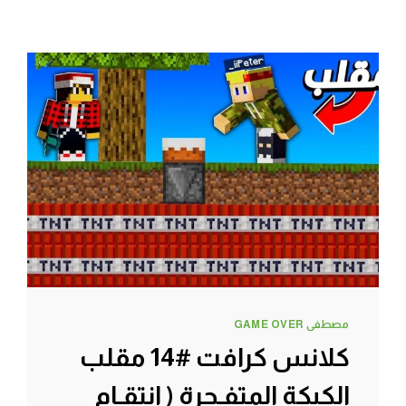
مصطفى GAME OVER
كلانس كرافت #14 مقلب
الكيكة المتفـجرة ( انتقـام