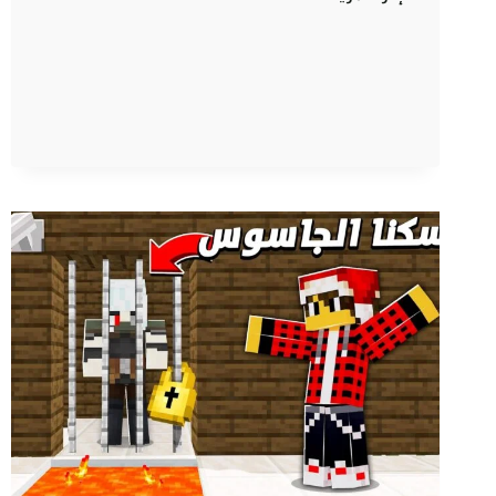
تهكـر
!
وداعا
كلانس
كرافت