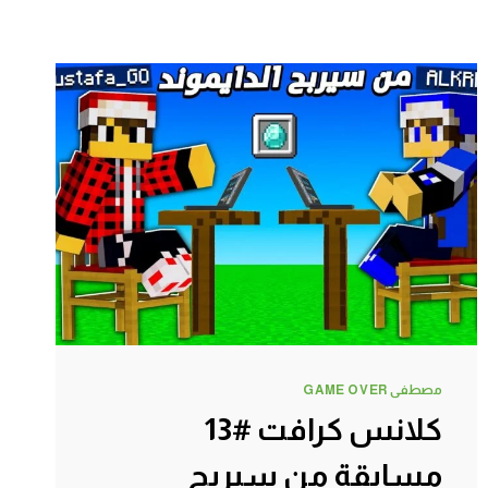
مصطفى GAME OVER
كلانس كرافت #13
مسابقة من سيربح