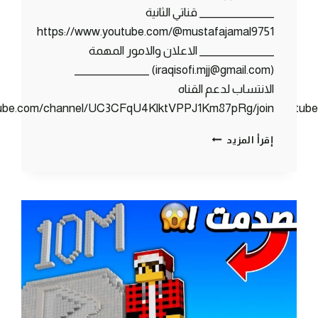
_______________ قناتي الثانية
https://www.youtube.com/@mustafajamal9751
_______________ الاعلان والامور المهمة
(iraqisofi.mjj@gmail.com) _______________
الانتساب لدعم القناه
tube.com/channel/UC3CFqU4KlktVPPJ1Km87pRg/join
https://www.youtu
وصلت
إقرأ المزيد
لفل
1000
في
ماين
كرافت
🟢
كلانس
كرافت
#11