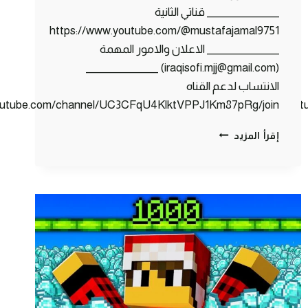
_______________ قناتي الثانية
https://www.youtube.com/@mustafajamal9751
_______________ الاعلان والامور المهمة
(iraqisofi.mjj@gmail.com) _______________
الانتساب لدعم القناه
youtube.com/channel/UC3CFqU4KlktVPPJ1Km87pRg/join
https://www.you
كلانس
إقرأ المزيد
كرافت
#10
اكبر
عملية
سـرقـة
بتاريخ
ماين
كرافت
🤑