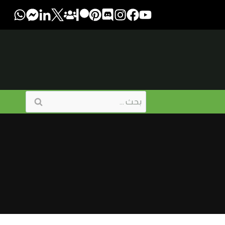
البحث
عن: