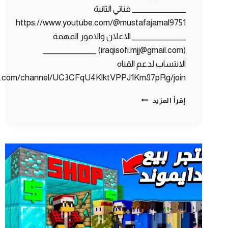
_______________ قناتي الثانية
https://www.youtube.com/@mustafajamal9751
_______________ الاعلان والامور المهمة
(iraqisofi.mjj@gmail.com) _______________
الانتساب لدعم القناه
be.com/channel/UC3CFqU4KlktVPPJ1Km87pRg/join
كلانس
إقرأ المزيد
كرافت
#12
مسكنا
الجاسوس
الخائن
وخليناه
بالسجن
😡