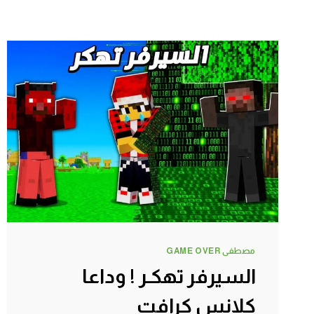
مصطفى GAME OVER
السيرفر تهكـر ! وداعا
كلانس كرافت