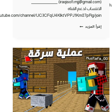
(iraqisofi.mjj@gmail.com) _______________
https://www.you
الانتساب لدعم القناه
youtube.com/channel/UC3CFqU4KlktVPPJ1Km87pRg/join
كلانس
إقرأ المزيد
كرافت
#13
مسابقة
من
سيربح
الدايموند
(
مليون
دايموند
)
💎