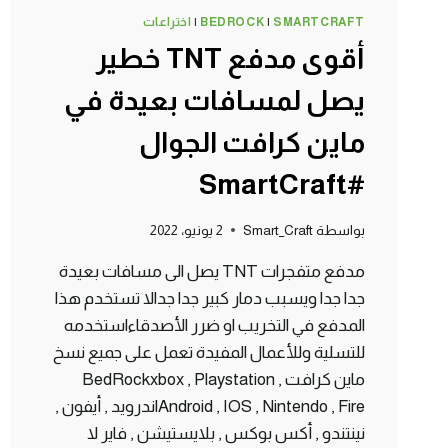
SMARTCRAFT
|
BEDROCK
|
اختراعات
أقوى مدفع TNT خطير
يصل لمسافات بعيدة في
ماين كرافت الجوال
#SmartCraft
بواسطة
Smart_Craft
2 يونيو، 2022
مدفع متفجرات TNT يصل الى مسافات بعيدة
جدا جدا ويسبب دمار كبير جدا جدالا تستخدم هذا
المدفع في التخريب او ضرر الأصدقاءاستخدمه
للتسلية وللأعمال المفيدة تعمل على جميع نسخ
ماين كرافت BedRockxbox , Playstation ,
Android , IOS , Nintendo , Fireاندرويد , أيفون ,
نينتندو , أكس بوكس , بلايستيشن , فاير لا