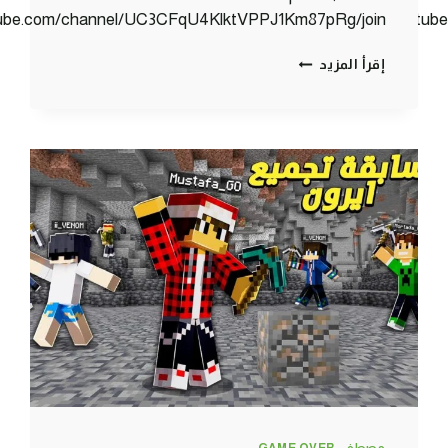
tube.com/channel/UC3CFqU4KlktVPPJ1Km87pRg/join
https://www.youtu
كلانس
إقرأ المزيد
كرافت
#4
رحلة
كهفية
جماعية
(
دايموند
+
نذر
رايت
)
🤤