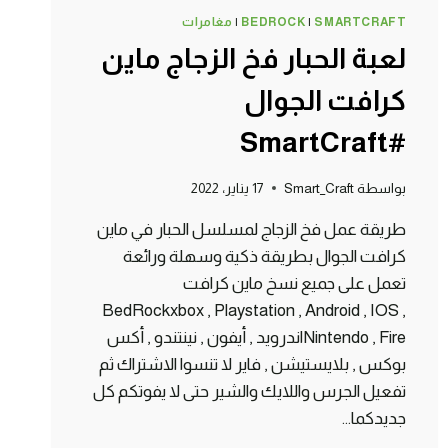
SMARTCRAFT
|
BEDROCK
|
مغامرات
لعبة الحبار فخ الزجاج ماين
كرافت الجوال
#SmartCraft
بواسطة
Smart_Craft
17 يناير، 2022
طريقة عمل فخ الزجاج لمسلسل الحبار في ماين
كرافت الجوال بطريقة ذكية وسهلة ورائعة
تعمل على جميع نسخ ماين كرافت
BedRockxbox , Playstation , Android , IOS ,
Nintendo , Fireاندرويد , أيفون , نينتندو , أكس
بوكس , بلايستيشن , فاير لا تنسوا الاشتراك ثم
تفعيل الجرس واللايك والشير حتى لا يفوتكم كل
جديدكما…