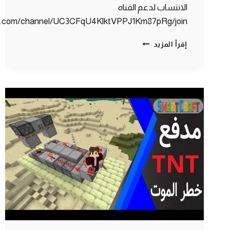
الانتساب لدعم القناه
be.com/channel/UC3CFqU4KlktVPPJ1Km87pRg/join
كلانس
إقرأ المزيد
كرافت
#2
نبيع
بضاعة
للسيرفر
ولكن
…