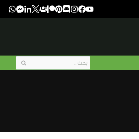
البحث
عن: