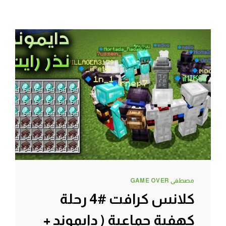
مصطفى GAME OVER
كلانس كرافت #4 رحلة
كهفية جماعية ( دايموند +