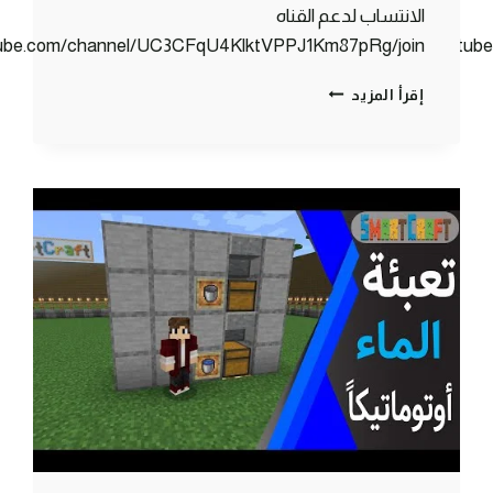
الانتساب لدعم القناه
tube.com/channel/UC3CFqU4KlktVPPJ1Km87pRg/join
https://www.youtu
كلانس
إقرأ المزيد
كرافت
#1
مسابقة
تجميع
موارد
(
حماااااس
)
!!