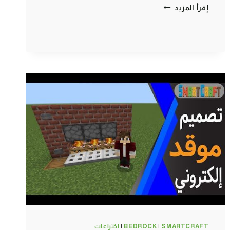
لعبة
إقرأ المزيد
الحبار
فخ
الزجاج
ماين
كرافت
الجوال
#SMARTCRAFT
SMARTCRAFT
|
BEDROCK
|
اختراعات