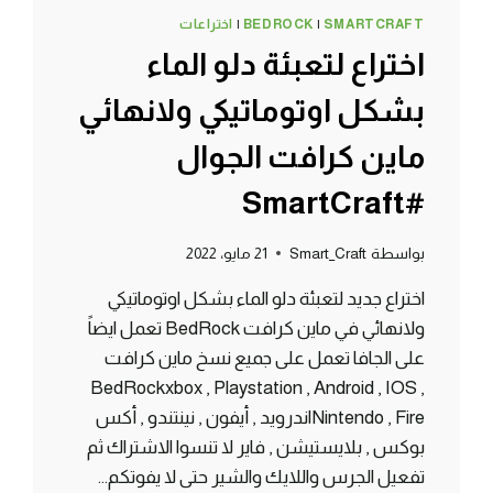
SMARTCRAFT
|
BEDROCK
|
اختراعات
اختراع لتعبئة دلو الماء
بشكل اوتوماتيكي ولانهائي
ماين كرافت الجوال
#SmartCraft
بواسطة
Smart_Craft
21 مايو، 2022
اختراع جديد لتعبئة دلو الماء بشكل اوتوماتيكي
ولانهائي في ماين كرافت BedRock تعمل ايضاً
على الجافا تعمل على جميع نسخ ماين كرافت
BedRockxbox , Playstation , Android , IOS ,
Nintendo , Fireاندرويد , أيفون , نينتندو , أكس
بوكس , بلايستيشن , فاير لا تنسوا الاشتراك ثم
تفعيل الجرس واللايك والشير حتى لا يفوتكم…