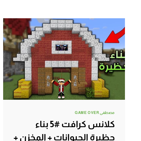
مصطفى GAME OVER
كلانس كرافت #5 بناء
حظيرة الحيوانات + المخزن +