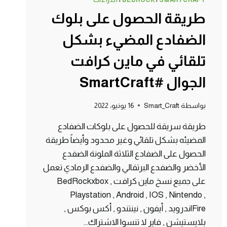
SMARTCRAFT
|
BEDROCK
|
اختراعات
طريقة الحصول على بلوك
الضفادع المضيء بشكل
تلقائي في ماين كرافت
الجوال #SmartCraft
بواسطة
Smart_Craft
16 يونيو، 2022
طريقة سريقة للحصول على بلوكات الضفادع
المضيئه بشكل تلقائي وغير محدود وأيضاً طريقة
الحصول على الضفادع الثلاثة الملونة الضفدع
الأخضر والضفدع البرتقالي والضفدع الرمادي تعمل
على جميع نسخ ماين كرافت BedRockxbox ,
Playstation , Android , IOS , Nintendo ,
Fireاندرويد , أيفون , نينتندو , أكس بوكس ,
بلايستيشن , فاير لا تنسوا الاشتراك…