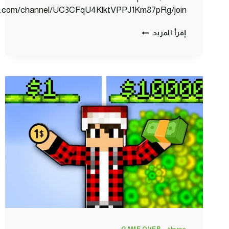
be.com/channel/UC3CFqU4KlktVPPJ1Km87pRg/join
كلانس
إقرأ المزيد
كرافت
#5
بناء
حظيرة
الحيوانات
+
المخزن
+
سور
القلعة
😀