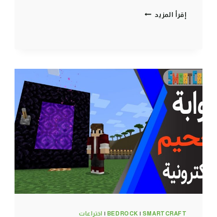
اختراع
إقرأ المزيد
لتعبئة
دلو
الماء
بشكل
اوتوماتيكي
ولانهائي
ماين
كرافت
الجوال
#SMARTCRAFT
SMARTCRAFT
|
BEDROCK
|
اختراعات