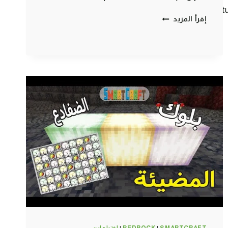
https://www.you
كلانس
إقرأ المزيد
كرافت
#3
فيديو
المحكمة
(
القاضي
الغير
عادل
)
😠