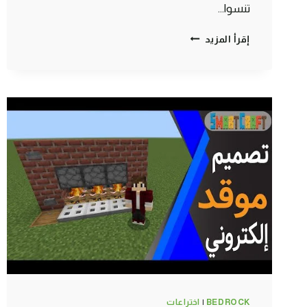
تنسوا…
أقوى
إقرأ المزيد
مدفع
TNT
خطير
يصل
لمسافات
بعيدة
في
ماين
كرافت
الجوال
#SMARTCRAFT
BEDROCK
|
اختراعات