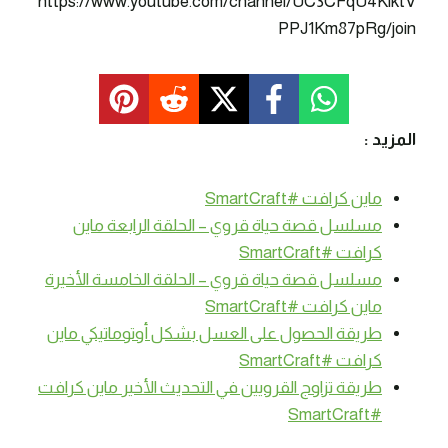
https://www.youtube.com/channel/UC3CFqU4KlktV
PPJ1Km87pRg/join
المزيد :
ماين كرافت #SmartCraft
مسلسل قصة حياة قروي – الحلقة الرابعة ماين
كرافت #SmartCraft
مسلسل قصة حياة قروي – الحلقة الخامسة الأخيرة
ماين كرافت #SmartCraft
طريقة الحصول على العسل بشكل أوتوماتيكي ماين
كرافت #SmartCraft
طريقة تزاوج القرويين في التحديث الأخير ماين كرافت
#SmartCraft