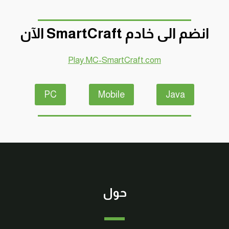
انضم الى خادم SmartCraft الآن
Play.MC-SmartCraft.com
PC
Mobile
Java
حول