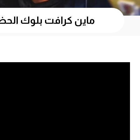
ماين كرافت بلوك الحظ: عصابة السراوي