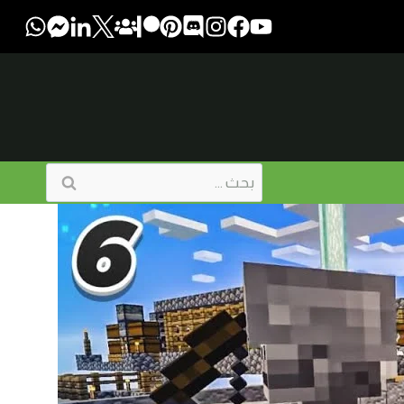
البحث
عن: