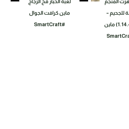
قة #5 جهزت المنجم
لعبة الحبار فخ الزجاج
 للجحيم –
ماين كرافت الجوال
سرفايفل (1.14.4) ماين
#SmartCraft