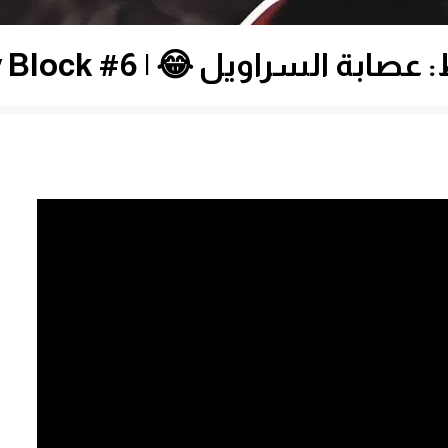
ل 😂 | 6# Minecraft One Lucky Block