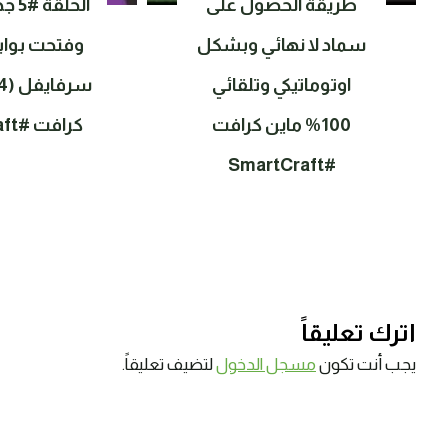
طريقة الحصول على
الحل
سماد لا نهائي وبشكل
وفتحت بوابة
اوتوماتيكي وتلقائي
100% ماين كرافت
كرافت #SmartCraft
#SmartCraft
اترك تعليقاً
يجب أنت تكون
مسجل الدخول
لتضيف تعليقاً.