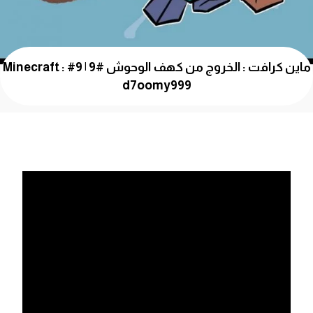
ماين كرافت : الخروج من كهف الوحوش #9 | 9# Minecraft :
d7oomy999