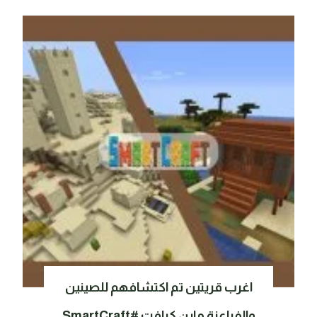
اغرب قريتين تم اكتشافهم للصينين
والفراعنة ماين كرافت #SmartCraft