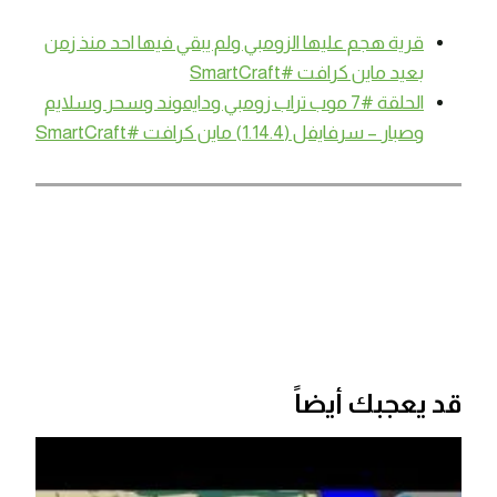
قرية هجم عليها الزومبي ولم يبقي فيها احد منذ زمن
بعيد ماين كرافت #SmartCraft
الحلقة #7 موب تراب زومبي ودايموند وسحر وسلايم
وصبار – سرفايفل (1.14.4) ماين كرافت #SmartCraft
قد يعجبك أيضاً