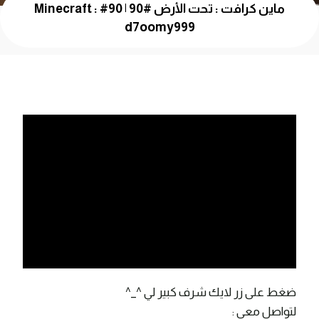
ماين كرافت : تحت الأرض #90 | 90# Minecraft :
d7oomy999
ضغط على زر لايك شرف كبير لي ^_^
لتواصل معي :